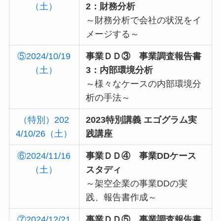
（土）
2：財務分析
～財務分析で会社の状況をイ
メージする～
⑤2024/10/19
事業ＤＤ③ 事業調査報告書
（土）
3：内部環境分析
～様々なケースの内部環境分
析の手法～
（特別）202
2023特別講義 エゴグラム実
4/10/26（土）
践講座
⑥2024/11/16
事業ＤＤ④ 事業DDケース
（土）
スタディ
～架空企業の事業DDの実
践、報告書作成～
⑦2024/12/21
事業ＤＤ⑤ 事業調査報告書