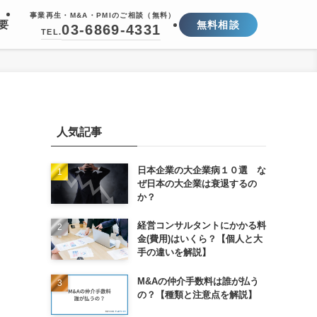
事業再生・M&A・PMIのご相談（無料）
要
無料相談
03-6869-4331
TEL.
人気記事
日本企業の大企業病１０選 な
ぜ日本の大企業は衰退するの
か？
経営コンサルタントにかかる料
金(費用)はいくら？【個人と大
手の違いを解説】
M&Aの仲介手数料は誰が払う
の？【種類と注意点を解説】