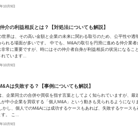
3年10月9日
A仲介の利益相反とは？【対処法についても解説】
Aの世界は、その高い金額と企業の未来に関わる取引のため、公平性や透
められる場面が多いです。 中でも、M&Aの取引を円滑に進める仲介業者
は非常に重要ですが、時にはその仲介者自身が利益相反の状況になるこ
れています...
3年10月9日
M&Aは失敗する？【事例についても解説】
Aは、企業同士の合併や買収を指す言葉としてよく知られていますが、最
人が中小企業を買収する「個人M&A」という動きも見られるようになり
 しかし、個人でのM&Aには成功するケースもあれば、失敗するケースも
す。 こ...
3年10月9日