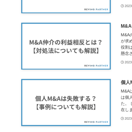
202
M&
M&
が求
役割
懸念さ
202
個人
M&
は個
た。
在しま
202