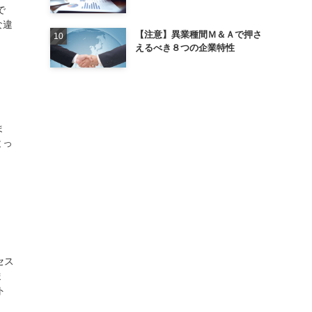
で
な違
【注意】異業種間Ｍ＆Ａで押さ
えるべき８つの企業特性
ま
とっ
セス
ま
ト