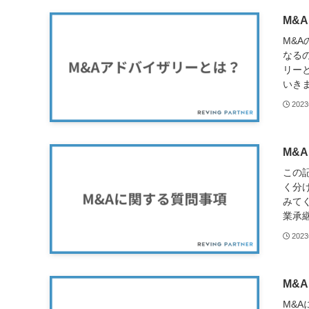
M&
M&
なる
リー
いきま
202
M&
この
く分
みてく
業承継
202
M&
M&