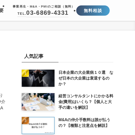
事業再生・M&A・PMIのご相談（無料）
要
無料相談
03-6869-4331
TEL.
人気記事
日本企業の大企業病１０選 な
ぜ日本の大企業は衰退するの
か？
り
経営コンサルタントにかかる料
仲介
金(費用)はいくら？【個人と大
手の違いを解説】
A
M&Aの仲介手数料は誰が払う
の？【種類と注意点を解説】