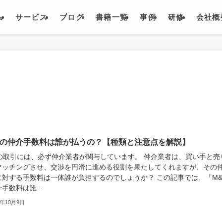
ム
サービス
ブログ
書籍一覧
事例
研修
会社概
Aの仲介手数料は誰が払うの？【種類と注意点を解説】
Aの取引には、必ず仲介業者が関与しています。 仲介業者は、買い手と売
マッチングさせ、交渉を円滑に進める役割を果たしてくれますが、その
に対する手数料は一体誰が負担するのでしょうか？ この記事では、「M&
手数料は誰...
3年10月9日