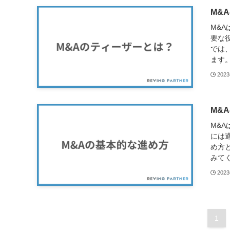
M&
M&
要な
では
ます。
202
M&
M&
には
め方
みてく
202
1