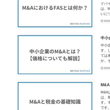
ドバ
は、
いにつ
202
中小
中小
す。
ては
か、そ
202
M&
M&
は、
す。
です。