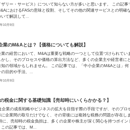
イザリー・サービス）について知らない方が多いと思います。 この記事
M&AにおけるFASの意味と役割、そしてその他の関連サービスとの明確
いて解説して...
3年10月9日
企業のM&Aとは？【価格についても解説】
企業の経営において、M&Aは重要な戦略の一つとして位置づけられてい
しかし、そのプロセスや価格の算出方法など、多くの企業主や経営者に
未知の領域かもしれません。 この記事では、「中小企業のM&Aとは」何
の目的や手法、...
3年10月9日
Aの税金に関する基礎知識【売却時にいくらかかる？】
Aは企業の成長戦略やビジネスの拡大を目指す際の手段ですが、そのプロ
単に企業間の取引だけでなく、その背後には複雑な税務の問題が存在し
 特に、売却時の税金負担は、多くの企業や株主が深く関心を持つポイン
この記事では、M...